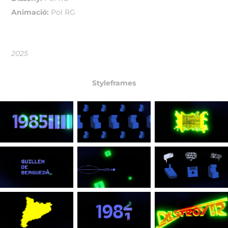
Animació:
Pol RG
2025
Styleframes