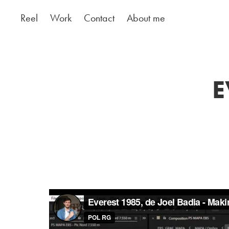
Reel
Work
Contact
About me
E