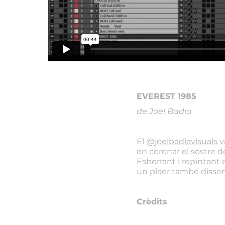
EVEREST 1985
de Joel Badia
El
@joelbadiavisuals
v
en coronar el sostre de
Esborrant i repintant e
un plaer també disseny
Crèdits