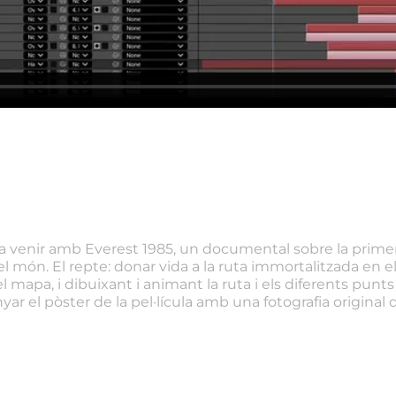
a venir amb Everest 1985, un documental sobre la primer
l món. El repte: donar vida a la ruta immortalitzada en el 
l mapa, i dibuixant i animant la ruta i els diferents punt
ar el pòster de la pel·lícula amb una fotografia original 