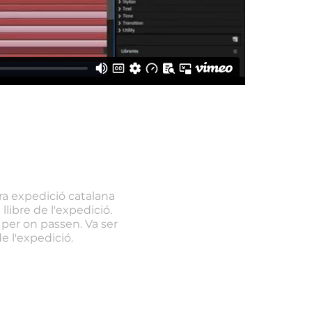
a expedició catalana
llibre de l'expedició.
s per on passen. Va ser
de l'expedició.